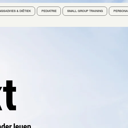
GSADVIES & DIËTIEK
PEDIATRIE
SMALL GROUP TRAINING
PERSONAL
t
nder leven