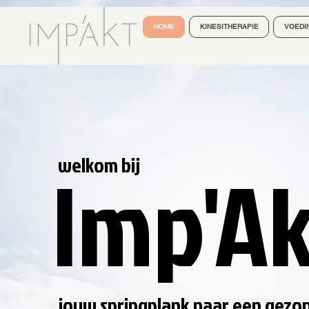
HOME
KINESITHERAPIE
VOEDIN
Imp'Ak
welkom bij
jouw springplank naar een gezo